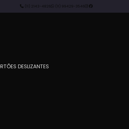
(11) 2143-4826
(11) 99429-3546
ORTÕES DESLIZANTES