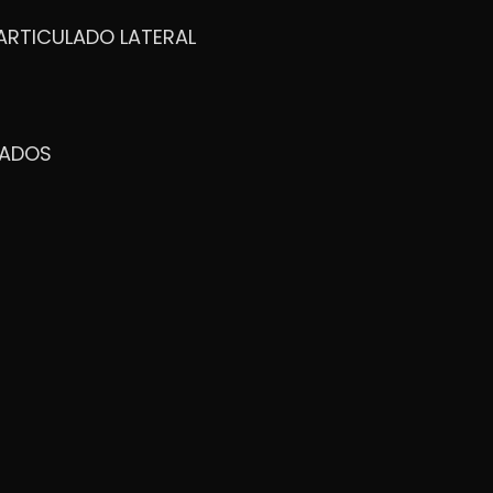
ARTICULADO LATERAL
ZADOS
Portões Basculantes
es de portões basculantes, ideais para
spaço e praticidade. Esse modelo é
ertura vertical, que facilita o acesso
externa. Produzidos com materiais de alta