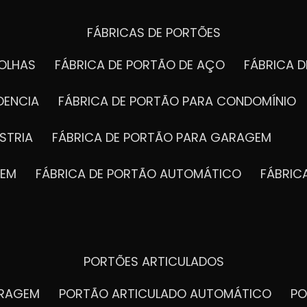
A
ZM Portões
trabalha com 
excelente combinação de fun
FÁBRICAS DE PORTÕES
moderno. São indicados pa
ótimo aproveitamento de e
materiais duráveis, garantem
FOLHAS
FÁBRICA DE PORTÃO DE AÇO
FÁBRICA 
imóvel.
DENCIA
FÁBRICA DE PORTÃO PARA CONDOMÍNIO
STRIA
FÁBRICA DE PORTÃO PARA GARAGEM
GEM
FÁBRICA DE PORTÃO AUTOMÁTICO
FÁBRI
PORTÕES ARTICULADOS
, os portões automáticos da
ARAGEM
PORTÃO ARTICULADO AUTOMÁTICO
P
otores modernos e sistemas