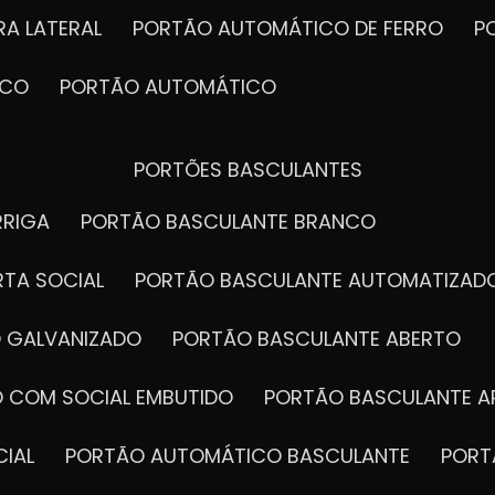
qualidade, garantem resistê
A LATERAL
PORTÃO AUTOMÁTICO DE FERRO
ICO
PORTÃO AUTOMÁTICO
PORTÕES BASCULANTES
RRIGA
PORTÃO BASCULANTE BRANCO
NOSSOS
SERVIÇOS
RTA SOCIAL
PORTÃO BASCULANTE AUTOMATIZAD
O GALVANIZADO
PORTÃO BASCULANTE ABERTO
O COM SOCIAL EMBUTIDO
PORTÃO BASCULANTE A
CIAL
PORTÃO AUTOMÁTICO BASCULANTE
POR