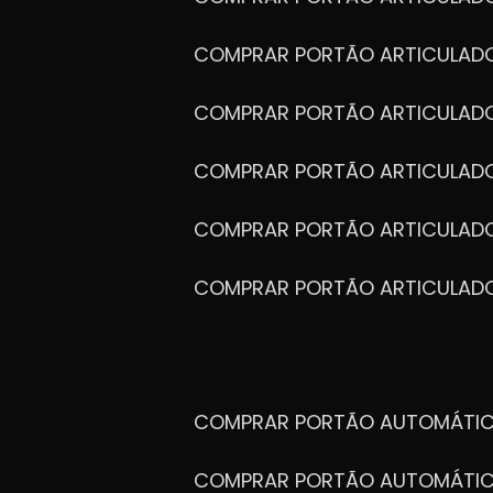
COMPRAR PORTÃO ARTICULAD
NOSSA HISTÓRIA
COMPRAR PORTÃO ARTICULA
Sobre nós
COMPRAR PORTÃO ARTICULAD
Com alta qualidade para atender a de
mercado, a
ZM Portões
é pioneira em 
COMPRAR PORTÃO ARTICULA
conta da excelência apresentada em ca
desde 2008.
COMPRAR PORTÃO ARTICULA
SAIBA MAIS
COMPRAR PORTÃO AUTOMÁTIC
COMPRAR PORTÃO AUTOMÁTIC