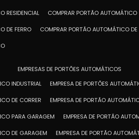
Por que esc
O RESIDENCIAL
COMPRAR PORTÃO AUTOMÁTICO 
de Portão?
O DE FERRO
COMPRAR PORTÃO AUTOMÁTICO DE
Qualidade comprovada
CO
Produção e instalação 
Portões com garantia e
Projetos personalizado
EMPRESAS DE PORTÕES AUTOMÁTICOS
Atendimento rápido e
Parcelamos em até 10x
ICO INDUSTRIAL
EMPRESA DE PORTÕES AUTOMÁT
Vamos até você com ag
ICO DE CORRER
EMPRESA DE PORTÃO AUTOMÁTI
TICO PARA GARAGEM
EMPRESA DE PORTÃO AUTO
TICO DE GARAGEM
EMPRESA DE PORTÃO AUTOMÁ