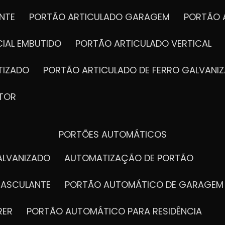
maior comodidade no dia a
 modelos e tamanhos, sempre
NTE
PORTÃO ARTICULADO GARAGEM
PORTÃO 
.
IAL EMBUTIDO
PORTÃO ARTICULADO VERTICAL
TIZADO
PORTÃO ARTICULADO DE FERRO GALVANI
TOR
PORTÕES AUTOMÁTICOS
ALVANIZADO
AUTOMATIZAÇÃO DE PORTÃO
BASCULANTE
PORTÃO AUTOMÁTICO DE GARAGEM
A
ZM Portões
oferece soluçõ
quem busca otimização de e
conhecido pelo sistema de ab
RER
PORTÃO AUTOMÁTICO PARA RESIDÊNCIA
sem ocupar área interna ou 