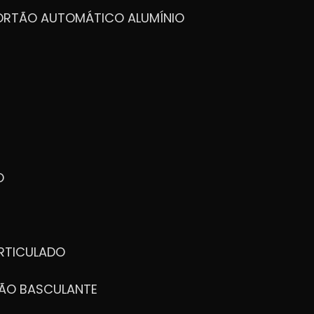
ncia, segurança e ótimo acabamento.
PORTÃO AUTOMÁTICO ALUMÍNIO
O
RTICULADO
TÃO BASCULANTE