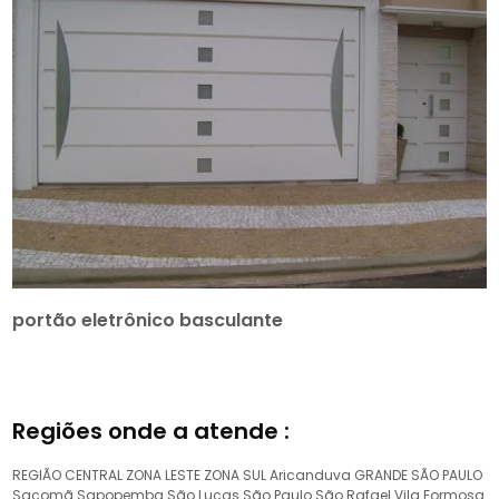
portão eletrônico basculante
Regiões onde a atende :
REGIÃO CENTRAL
ZONA LESTE
ZONA SUL
Aricanduva
GRANDE SÃO PAULO
Sacomã
Sapopemba
São Lucas
São Paulo
São Rafael
Vila Formosa