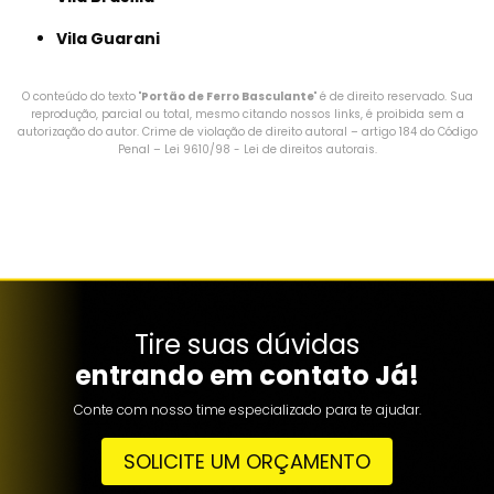
Vila Guarani
O conteúdo do texto "
Portão de Ferro Basculante
" é de direito reservado. Sua
reprodução, parcial ou total, mesmo citando nossos links, é proibida sem a
autorização do autor. Crime de violação de direito autoral – artigo 184 do Código
Penal –
Lei 9610/98 - Lei de direitos autorais
.
Tire suas dúvidas
entrando em contato Já!
Conte com nosso time especializado para te ajudar.
SOLICITE UM ORÇAMENTO