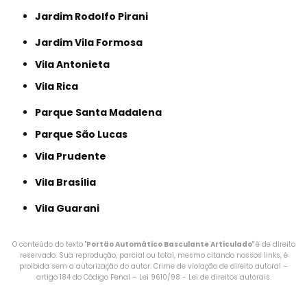
Jardim Rodolfo Pirani
Jardim Vila Formosa
Vila Antonieta
Vila Rica
Parque Santa Madalena
Parque São Lucas
Vila Prudente
Vila Brasília
Vila Guarani
O conteúdo do texto "
Portão Automático Basculante Articulado
" é de direito
reservado. Sua reprodução, parcial ou total, mesmo citando nossos links, é
proibida sem a autorização do autor. Crime de violação de direito autoral –
artigo 184 do Código Penal –
Lei 9610/98 - Lei de direitos autorais
.