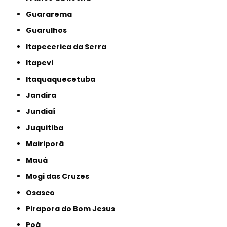
Guararema
Guarulhos
Itapecerica da Serra
Itapevi
Itaquaquecetuba
Jandira
Jundiaí
Juquitiba
Mairiporã
Mauá
Mogi das Cruzes
Osasco
Pirapora do Bom Jesus
Poá