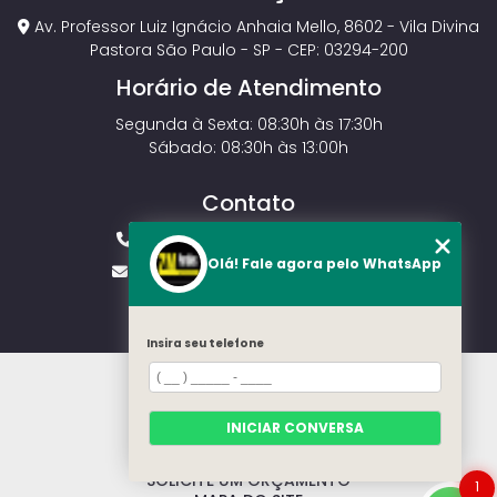
Av. Professor Luiz Ignácio Anhaia Mello, 8602 - Vila Divina
Pastora São Paulo - SP - CEP: 03294-200
Horário de Atendimento
Segunda à Sexta: 08:30h às 17:30h
Sábado: 08:30h às 13:00h
Contato
(11) 2143-4826
(11) 99429-3546
Olá! Fale agora pelo WhatsApp
vendas.zmportoes@gmail.com
Insira seu telefone
HOME
SOBRE NÓS
MODELOS
INICIAR CONVERSA
CONTATO
CATEGORIAS
SOLICITE UM ORÇAMENTO
1