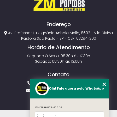
Endereço
Av. Professor Luiz Ignácio Anhaia Mello, 8602 - Vila Divina
Pastora São Paulo - SP - CEP: 03294-200
Horário de Atendimento
Segunda à Sexta: 08:30h às 17:30h
Sábado: 08:30h às 13:00h
Contato
(11) 2143-4826
(11) 99429-3546
Olá! Fale agora pelo WhatsApp
vendas.zmportoes@gmail.com
Insira seu telefone
HOME