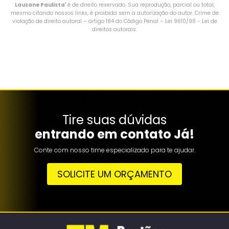
Lauzane Paulista
" é de direito reservado. Sua reprodução, parcial ou total,
mesmo citando nossos links, é proibida sem a autorização do autor. Crime de
violação de direito autoral – artigo 184 do Código Penal –
Lei 9610/98 - Lei de
direitos autorais
.
Tire suas dúvidas
entrando em contato Já!
Conte com nosso time especializado para te ajudar.
SOLICITE UM ORÇAMENTO