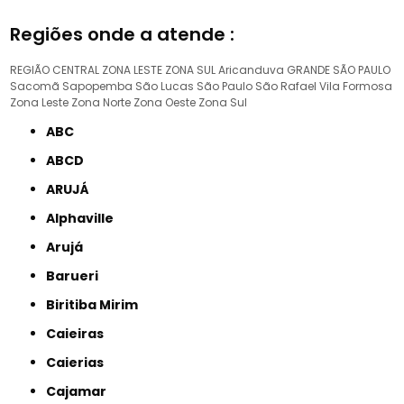
Regiões onde a atende :
REGIÃO CENTRAL
ZONA LESTE
ZONA SUL
Aricanduva
GRANDE SÃO PAULO
Sacomã
Sapopemba
São Lucas
São Paulo
São Rafael
Vila Formosa
Zona Leste
Zona Norte
Zona Oeste
Zona Sul
ABC
ABCD
ARUJÁ
Alphaville
Arujá
Barueri
Biritiba Mirim
Caieiras
Caierias
Cajamar