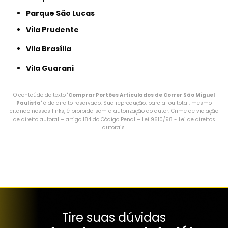
Parque São Lucas
Vila Prudente
Vila Brasília
Vila Guarani
O conteúdo do texto "
Comprar Portões Articulados de Correr São Miguel
Paulista
" é de direito reservado. Sua reprodução, parcial ou total, mesmo
citando nossos links, é proibida sem a autorização do autor. Crime de violação
de direito autoral – artigo 184 do Código Penal –
Lei 9610/98 - Lei de direitos
autorais
.
Tire suas dúvidas