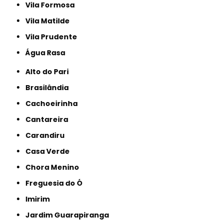
Vila Formosa
Vila Matilde
Vila Prudente
Água Rasa
Alto do Pari
Brasilândia
Cachoeirinha
Cantareira
Carandiru
Casa Verde
Chora Menino
Freguesia do Ó
Imirim
Jardim Guarapiranga