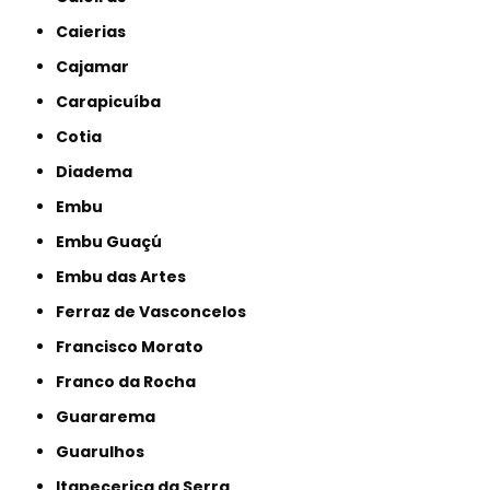
Caierias
Cajamar
Carapicuíba
Cotia
Diadema
Embu
Embu Guaçú
Embu das Artes
Ferraz de Vasconcelos
Francisco Morato
Franco da Rocha
Guararema
Guarulhos
Itapecerica da Serra