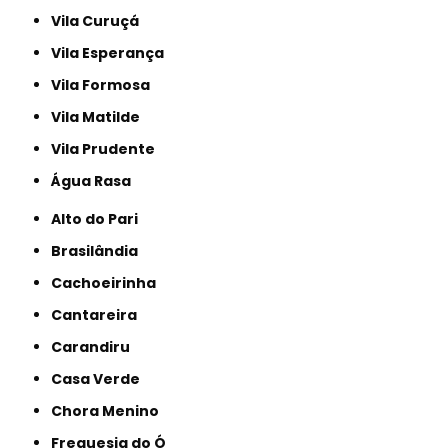
Vila Curuçá
Vila Esperança
Vila Formosa
Vila Matilde
Vila Prudente
Água Rasa
Alto do Pari
Brasilândia
Cachoeirinha
Cantareira
Carandiru
Casa Verde
Chora Menino
Freguesia do Ó