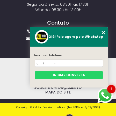
Segunda à Sexta: 08:30h às 17:30h
Sábado: 08:30h às 13:00h
Contato
(11) 2143-4826
(11) 99429-3546
Olá! Fale agora pelo WhatsApp
vendas.zmportoes@gmail.com
Insira seu telefone
HOME
SOBRE NÓS
MODELOS
INICIAR CONVERSA
CONTATO
CATEGORIAS
SOLICITE UM ORÇAMENTO
1
MAPA DO SITE
Copyright © ZM Portões Automáticos. (Lei 9610 de 19/02/1998)