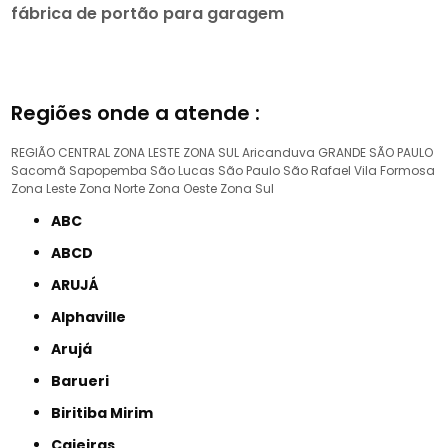
fábrica de portão para garagem
Regiões onde a atende :
REGIÃO CENTRAL
ZONA LESTE
ZONA SUL
Aricanduva
GRANDE SÃO PAULO
Sacomã
Sapopemba
São Lucas
São Paulo
São Rafael
Vila Formosa
Zona Leste
Zona Norte
Zona Oeste
Zona Sul
ABC
ABCD
ARUJÁ
Alphaville
Arujá
Barueri
Biritiba Mirim
Caieiras