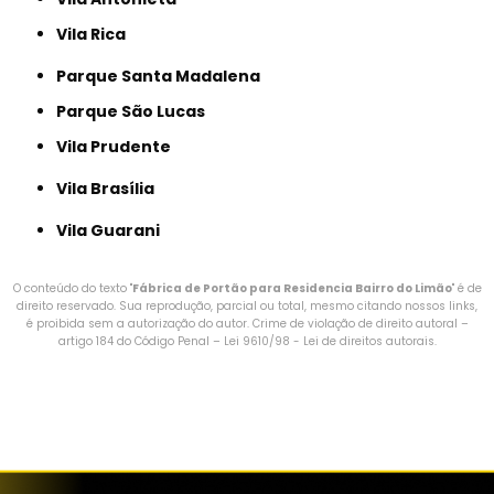
Vila Rica
Parque Santa Madalena
Parque São Lucas
Vila Prudente
Vila Brasília
Vila Guarani
O conteúdo do texto "
Fábrica de Portão para Residencia Bairro do Limão
" é de
direito reservado. Sua reprodução, parcial ou total, mesmo citando nossos links,
é proibida sem a autorização do autor. Crime de violação de direito autoral –
artigo 184 do Código Penal –
Lei 9610/98 - Lei de direitos autorais
.