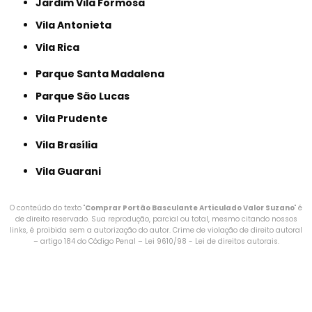
Jardim Vila Formosa
Vila Antonieta
Vila Rica
Parque Santa Madalena
Parque São Lucas
Vila Prudente
Vila Brasília
Vila Guarani
O conteúdo do texto "
Comprar Portão Basculante Articulado Valor Suzano
" é
de direito reservado. Sua reprodução, parcial ou total, mesmo citando nossos
links, é proibida sem a autorização do autor. Crime de violação de direito autoral
– artigo 184 do Código Penal –
Lei 9610/98 - Lei de direitos autorais
.