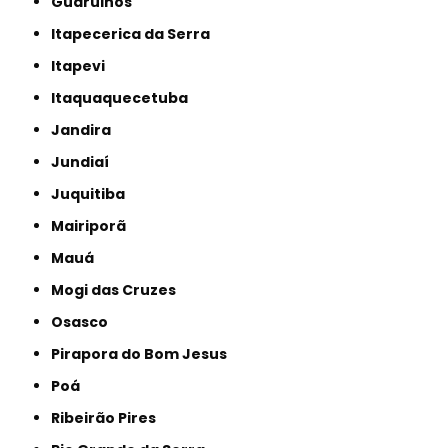
Guarulhos
Itapecerica da Serra
Itapevi
Itaquaquecetuba
Jandira
Jundiaí
Juquitiba
Mairiporã
Mauá
Mogi das Cruzes
Osasco
Pirapora do Bom Jesus
Poá
Ribeirão Pires