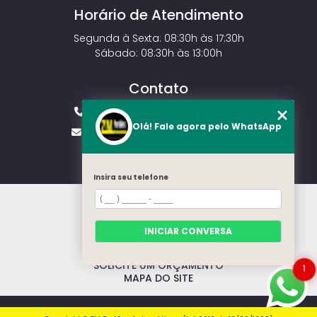
Horário de Atendimento
Segunda à Sexta: 08:30h às 17:30h
Sábado: 08:30h às 13:00h
Contato
(11) 2143-4826
(11) 99429-3546
Olá! Fale agora pelo WhatsApp
vendas.zmportoes@gmail.com
Insira seu telefone
HOME
SOBRE NÓS
MODELOS
INICIAR CONVERSA
CONTATO
CATEGORIAS
SOLICITE UM ORÇAMENTO
1
MAPA DO SITE