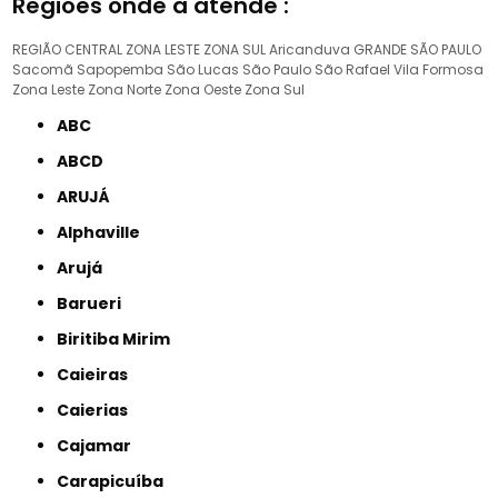
Regiões onde a atende :
REGIÃO CENTRAL
ZONA LESTE
ZONA SUL
Aricanduva
GRANDE SÃO PAULO
Sacomã
Sapopemba
São Lucas
São Paulo
São Rafael
Vila Formosa
Zona Leste
Zona Norte
Zona Oeste
Zona Sul
ABC
ABCD
ARUJÁ
Alphaville
Arujá
Barueri
Biritiba Mirim
Caieiras
Caierias
Cajamar
Carapicuíba