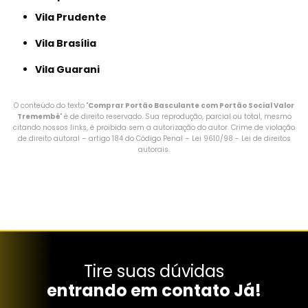
Vila Prudente
Vila Brasília
Vila Guarani
O conteúdo do texto "
Comprar Portão Basculante com Portão Social Valor
Tremembé
" é de direito reservado. Sua reprodução, parcial ou total, mesmo
citando nossos links, é proibida sem a autorização do autor. Crime de violação
de direito autoral – artigo 184 do Código Penal –
Lei 9610/98 - Lei de direitos
autorais
.
Tire suas dúvidas
entrando em contato Já!