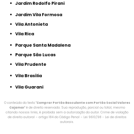
Jardim Rodolfo Pirani
Jardim Vila Formosa
Vila Antonieta
Vila Rica
Parque Santa Madalena
Parque São Lucas
Vila Prudente
Vila Brasília
Vila Guarani
O conteúdo do texto "
Comprar Portão Basculante com Portão Social Valores
Cajamar
" é de direito reservado. Sua reprodução, parcial ou total, mesmo
citando nossos links, é proibida sem a autorização do autor. Crime de violação
de direito autoral – artigo 184 do Código Penal –
Lei 9610/98 - Lei de direitos
autorais
.