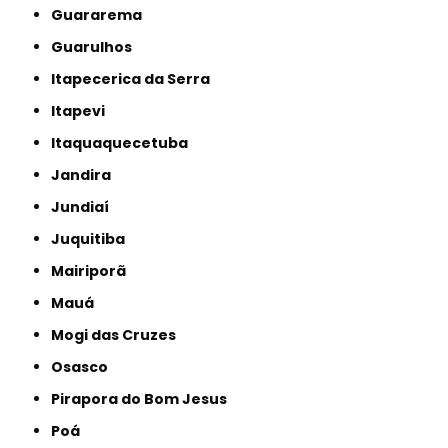
Guararema
Guarulhos
Itapecerica da Serra
Itapevi
Itaquaquecetuba
Jandira
Jundiaí
Juquitiba
Mairiporã
Mauá
Mogi das Cruzes
Osasco
Pirapora do Bom Jesus
Poá