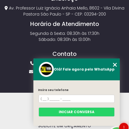
Av. Professor Luiz Ignácio Anhaia Mello, 8602 - Vila Divina
Pastora São Paulo - SP - CEP: 03294-200
Horário de Atendimento
Segunda à Sexta: 08:30h às 17:30h
Sábado: 08:30h às 13:00h
Contato
(11) 2143-4826
(11) 99429-3546
Olá! Fale agora pelo WhatsApp
vendas.zmportoes@gmail.com
Insira seu telefone
HOME
SOBRE NÓS
MODELOS
INICIAR CONVERSA
CONTATO
CATEGORIAS
SOLICITE UM ORÇAMENTO
1