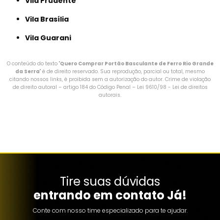
Vila Prudente
Vila Brasília
Vila Guarani
O conteúdo do texto "
Quero Comprar Portão Basculante de Ferro Rio Grande
da Serra
" é de direito reservado. Sua reprodução, parcial ou total, mesmo
citando nossos links, é proibida sem a autorização do autor. Crime de violação
de direito autoral – artigo 184 do Código Penal –
Lei 9610/98 - Lei de direitos
autorais
.
Tire suas dúvidas
entrando em contato Já!
Conte com nosso time especializado para te ajudar.