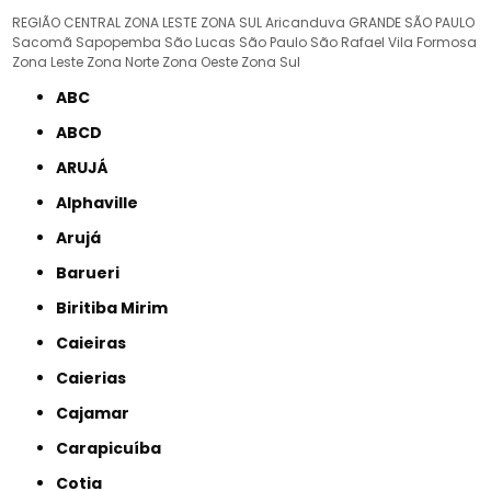
REGIÃO CENTRAL
ZONA LESTE
ZONA SUL
Aricanduva
GRANDE SÃO PAULO
Sacomã
Sapopemba
São Lucas
São Paulo
São Rafael
Vila Formosa
Zona Leste
Zona Norte
Zona Oeste
Zona Sul
ABC
ABCD
ARUJÁ
Alphaville
Arujá
Barueri
Biritiba Mirim
Caieiras
Caierias
Cajamar
Carapicuíba
Cotia