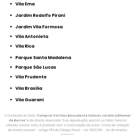
Vila Ema
Jardim Rodolfo Pirani
Jardim Vila Formosa
Vila Antonieta
Vila Rica
Parque Santa Madalena
Parque São Lucas
Vila Prudente
Vila Brasília
Vila Guarani
O conteúdo do texto "
Comprar Portões Basculante Valores Jardim Adhemar
de Barros
" é de direito reservado. Sua reprodução, parcial ou total, mesmo
citando nossos links, é proibida sem a autorização do autor. Crime de violação
de direito autoral – artigo 184 do Código Penal –
Lei 9610/98 - Lei de direitos
autorais
.