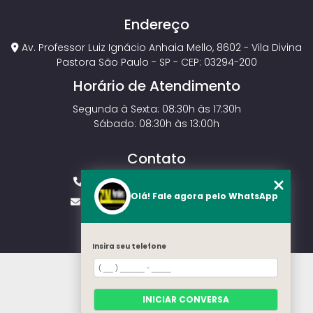
Endereço
Av. Professor Luiz Ignácio Anhaia Mello, 8602 - Vila Divina
Pastora São Paulo - SP - CEP: 03294-200
Horário de Atendimento
Segunda à Sexta: 08:30h às 17:30h
Sábado: 08:30h às 13:00h
Contato
(11) 2143-4826
(11) 99429-3546
Olá! Fale agora pelo WhatsApp
vendas.zmportoes@gmail.com
Insira seu telefone
HOME
SOBRE NÓS
MODELOS
INICIAR CONVERSA
CONTATO