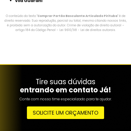
Vila Guarani
O conteúdo do texto "
Comprar Portão Basculante Articulado Pirituba
" é de
direito reservado. Sua reprodução, parcial ou total, mesmo citando nossos links,
é proibida sem a autorização do autor. Crime de violação de direito autoral –
artigo 184 do Código Penal –
Lei 9610/98 - Lei de direitos autorais
.
Tire suas dúvidas
entrando em contato Já!
Conte com nosso time especializado para te ajudar.
SOLICITE UM ORÇAMENTO