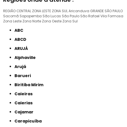
REGIÃO CENTRAL
ZONA LESTE
ZONA SUL
Aricanduva
GRANDE SÃO PAULO
Sacomã
Sapopemba
São Lucas
São Paulo
São Rafael
Vila Formosa
Zona Leste
Zona Norte
Zona Oeste
Zona Sul
ABC
ABCD
ARUJÁ
Alphaville
Arujá
Barueri
Biritiba Mirim
Caieiras
Caierias
Cajamar
Carapicuíba