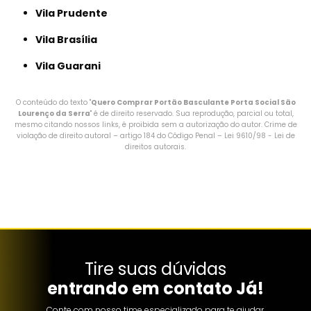
Vila Prudente
Vila Brasília
Vila Guarani
O conteúdo do texto "
Quero Comprar Portão Basculante Porta Social São
Lourenço da Serra
" é de direito reservado. Sua reprodução, parcial ou total,
mesmo citando nossos links, é proibida sem a autorização do autor. Crime de
violação de direito autoral – artigo 184 do Código Penal –
Lei 9610/98 - Lei de
direitos autorais
.
Tire suas dúvidas
entrando em contato Já!
Conte com nosso time especializado para te ajudar.