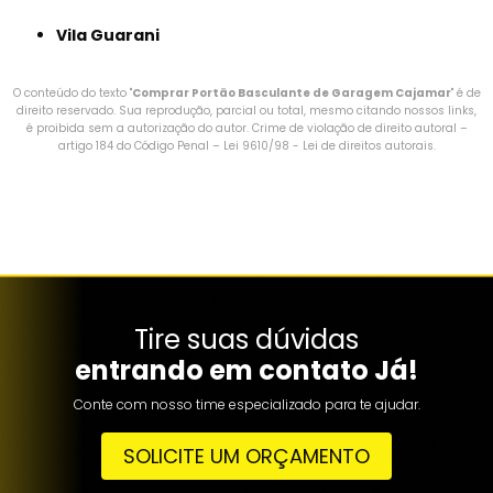
Vila Guarani
O conteúdo do texto "
Comprar Portão Basculante de Garagem Cajamar
" é de
direito reservado. Sua reprodução, parcial ou total, mesmo citando nossos links,
é proibida sem a autorização do autor. Crime de violação de direito autoral –
artigo 184 do Código Penal –
Lei 9610/98 - Lei de direitos autorais
.
Tire suas dúvidas
entrando em contato Já!
Conte com nosso time especializado para te ajudar.
SOLICITE UM ORÇAMENTO