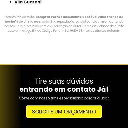
Vila Guarani
O conteúdo do texto "
Comprar Portão Basculante Dobrável Valor Franco da
Rocha
" é de direito reservado. Sua reprodução, parcial ou total, mesmo citando
nossos links, é proibida sem a autorização do autor. Crime de violação de direito
autoral – artigo 184 do Código Penal –
Lei 9610/98 - Lei de direitos autorais
.
Tire suas dúvidas
entrando em contato Já!
Conte com nosso time especializado para te ajudar.
SOLICITE UM ORÇAMENTO