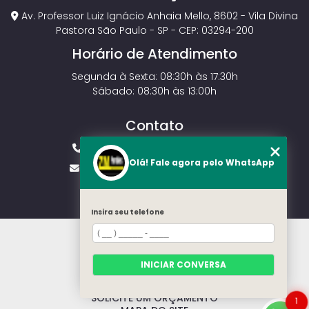
Av. Professor Luiz Ignácio Anhaia Mello, 8602 - Vila Divina
Pastora São Paulo - SP - CEP: 03294-200
Horário de Atendimento
Segunda à Sexta: 08:30h às 17:30h
Sábado: 08:30h às 13:00h
Contato
(11) 2143-4826
(11) 99429-3546
Olá! Fale agora pelo WhatsApp
vendas.zmportoes@gmail.com
Insira seu telefone
HOME
SOBRE NÓS
MODELOS
INICIAR CONVERSA
CONTATO
CATEGORIAS
SOLICITE UM ORÇAMENTO
1