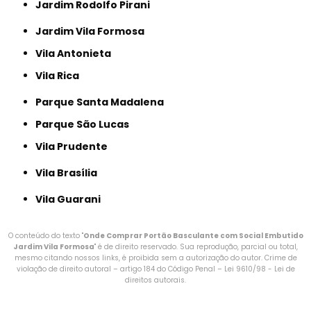
Jardim Rodolfo Pirani
Jardim Vila Formosa
Vila Antonieta
Vila Rica
Parque Santa Madalena
Parque São Lucas
Vila Prudente
Vila Brasília
Vila Guarani
O conteúdo do texto "
Onde Comprar Portão Basculante com Social Embutido
Jardim Vila Formosa
" é de direito reservado. Sua reprodução, parcial ou total,
mesmo citando nossos links, é proibida sem a autorização do autor. Crime de
violação de direito autoral – artigo 184 do Código Penal –
Lei 9610/98 - Lei de
direitos autorais
.