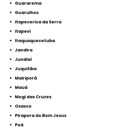
Guararema
Guarulhos
Itapecerica da Serra
Itapevi
Itaquaquecetuba
Jandira
Jundiaí
Juquitiba
Mairiporã
Mauá
Mogi das Cruzes
Osasco
Pirapora do Bom Jesus
Poá