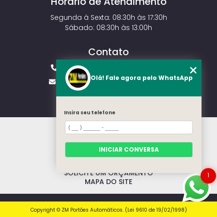
Horário de Atendimento
Segunda à Sexta: 08:30h às 17:30h
Sábado: 08:30h às 13:00h
Contato
(11) 2143-4826
(11) 99429-3546
Olá! Fale agora pelo WhatsApp
vendas.zmportoes@gmail.com
Insira seu telefone
HOME
SOBRE NÓS
MODELOS
INICIAR CONVERSA
CONTATO
CATEGORIAS
SOLICITE UM ORÇAMENTO
1
MAPA DO SITE
Copyright © ZM Portões Automáticos. (Lei 9610 de 19/02/1998)