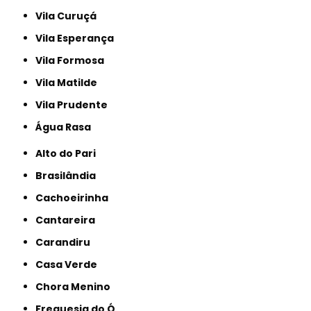
Vila Curuçá
Vila Esperança
Vila Formosa
Vila Matilde
Vila Prudente
Água Rasa
Alto do Pari
Brasilândia
Cachoeirinha
Cantareira
Carandiru
Casa Verde
Chora Menino
Freguesia do Ó