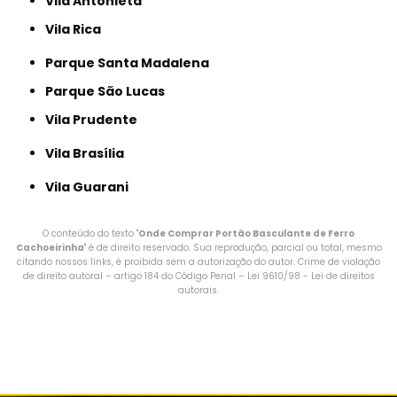
Vila Antonieta
Vila Rica
Parque Santa Madalena
Parque São Lucas
Vila Prudente
Vila Brasília
Vila Guarani
O conteúdo do texto "
Onde Comprar Portão Basculante de Ferro
Cachoeirinha
" é de direito reservado. Sua reprodução, parcial ou total, mesmo
citando nossos links, é proibida sem a autorização do autor. Crime de violação
de direito autoral – artigo 184 do Código Penal –
Lei 9610/98 - Lei de direitos
autorais
.