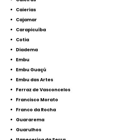
Caierias
Cajamar
Carapicuíba
Cotia
Diadema
Embu
Embu Guaçú
Embu das Artes
Ferraz de Vasconcelos
Francisco Morato
Franco da Rocha
Guararema
Guarulhos
Itapecerica da Serra