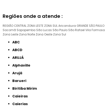
Regiões onde a atende :
REGIÃO CENTRAL
ZONA LESTE
ZONA SUL
Aricanduva
GRANDE SÃO PAULO
Sacomã
Sapopemba
São Lucas
São Paulo
São Rafael
Vila Formosa
Zona Leste
Zona Norte
Zona Oeste
Zona Sul
ABC
ABCD
ARUJÁ
Alphaville
Arujá
Barueri
Biritiba Mirim
Caieiras
Caierias