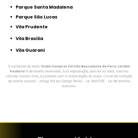
Parque Santa Madalena
Parque São Lucas
Vila Prudente
Vila Brasília
Vila Guarani
O conteúdo do texto "
Onde Comprar Portão Basculante de Ferro Jardim
Paulista
" é de direito reservado. Sua reprodução, parcial ou total, mesmo
citando nossos links, é proibida sem a autorização do autor. Crime de violação
de direito autoral – artigo 184 do Código Penal –
Lei 9610/98 - Lei de direitos
autorais
.