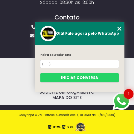
Sábado: 08:30h às 13:00h
Contato
(11) 2143-4826
(11) 99429-3546
Olá! Fale agora pelo WhatsApp
vendas.zmportoes@gmail.com
Insira seu telefone
HOME
SOBRE NÓS
MODELOS
INICIAR CONVERSA
CONTATO
CATEGORIAS
SOLICITE UM ORÇAMENTO
1
MAPA DO SITE
Copyright © ZM Portões Automáticos. (Lei 9610 de 19/02/1998)
HTML
CSS