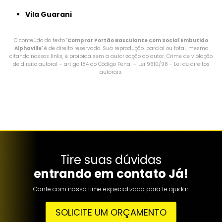
Vila Guarani
O conteúdo do texto "
Comprar Portão Basculante com Social Embutido
Alphaville
" é de direito reservado. Sua reprodução, parcial ou total, mesmo
citando nossos links, é proibida sem a autorização do autor. Crime de violação
de direito autoral – artigo 184 do Código Penal –
Lei 9610/98 - Lei de direitos
autorais
.
Tire suas dúvidas
entrando em contato Já!
Conte com nosso time especializado para te ajudar.
SOLICITE UM ORÇAMENTO