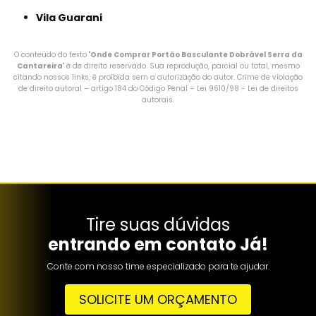
Vila Guarani
O conteúdo do texto "
Onde Comprar Portão Basculante Dobrável Serra da
Cantareira
" é de direito reservado. Sua reprodução, parcial ou total, mesmo
citando nossos links, é proibida sem a autorização do autor. Crime de violação
de direito autoral – artigo 184 do Código Penal –
Lei 9610/98 - Lei de direitos
autorais
.
Tire suas dúvidas
entrando em contato Já!
Conte com nosso time especializado para te ajudar.
SOLICITE UM ORÇAMENTO