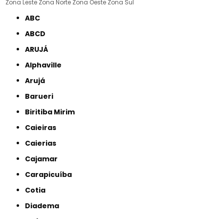
Zona Leste
Zona Norte
Zona Oeste
Zona Sul
ABC
ABCD
ARUJÁ
Alphaville
Arujá
Barueri
Biritiba Mirim
Caieiras
Caierias
Cajamar
Carapicuíba
Cotia
Diadema