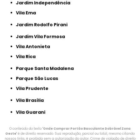
Jardim Independência
Vila Ema
Jardim Rodolfo Pirani
Jardim Vila Formosa
Vila Antonieta
Vila Rica
Parque Santa Madalena
Parque São Lucas
Vila Prudente
Vila Brasília
Vila Guarani
O conteúdo do texto "
Onde Comprar Portão Basculante Dobrável Zona
Oeste
" é de direito reservado. Sua reprodução, parcial ou total, mesmo citando
nossos links, é proibida sem a autorização do autor. Crime de violação de direito