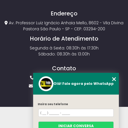
Endereço
Av. Professor Luiz Ignácio Anhaia Mello, 8602 - Vila Divina
Pastora São Paulo - SP - CEP: 03294-200
Horário de Atendimento
Segunda à Sexta: 08:30h às 17:30h
Sábado: 08:30h às 13:00h
Contato
(11) 2143-4826
(11) 99429-3546
Olá! Fale agora pelo WhatsApp
vendas.zmportoes@gmail.com
Insira seu telefone
HOME
SOBRE NÓS
MODELOS
INICIAR CONVERSA