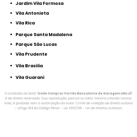
Jardim Vila Formosa
Vila Antonieta
Vila Rica
Parque Santa Madalena
Parque São Lucas
Vila Prudente
Vila Brasília
Vila Guarani
O conteúdo do texto "
Onde Comprar Portão Basculante de Garagem ARUJÁ
"
é de direito reservado. Sua reprodução, parcial ou total, mesmo citando nossos
links, é proibida sem a autorização do autor. Crime de violação de direito autoral
– artigo 184 do Código Penal –
Lei 9610/98 - Lei de direitos autorais
.