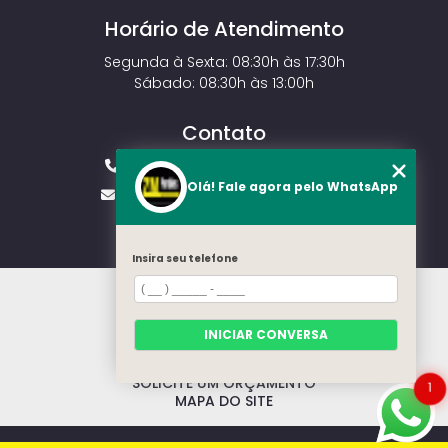
Horário de Atendimento
Segunda à Sexta: 08:30h às 17:30h
Sábado: 08:30h às 13:00h
Contato
(11) 2143-4826
(11) 99429-3546
Olá! Fale agora pelo WhatsApp
vendas.zmportoes@gmail.com
Insira seu telefone
HOME
SOBRE NÓS
MODELOS
INICIAR CONVERSA
CONTATO
CATEGORIAS
SOLICITE UM ORÇAMENTO
1
MAPA DO SITE