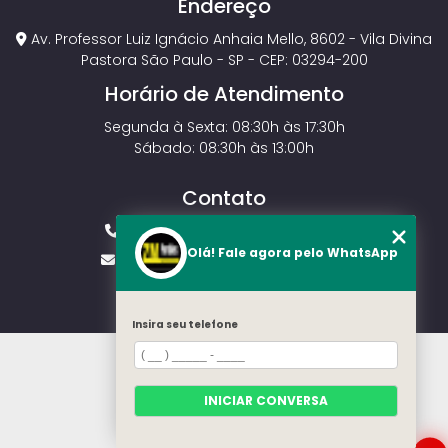
Endereço
Av. Professor Luiz Ignácio Anhaia Mello, 8602 - Vila Divina
Pastora São Paulo - SP - CEP: 03294-200
Horário de Atendimento
Segunda à Sexta: 08:30h às 17:30h
Sábado: 08:30h às 13:00h
Contato
(11) 2143-4826
(11) 99429-3546
Olá! Fale agora pelo WhatsApp
vendas.zmportoes@gmail.com
Insira seu telefone
HOME
SOBRE NÓS
MODELOS
INICIAR CONVERSA
CONTATO
CATEGORIAS