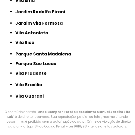
Vila Ema
Jardim Rodolfo Pirani
Jardim Vila Formosa
Vila Antonieta
Vila Rica
Parque Santa Madalena
Parque São Lucas
Vila Prudente
Vila Brasília
Vila Guarani
O conteúdo do texto "
Onde Comprar Portão Basculante Manual Jardim São
Luiz
" é de direito reservado. Sua reprodução, parcial ou total, mesmo citando
nossos links, é proibida sem a autorização do autor. Crime de violação de direito
autoral – artigo 184 do Código Penal –
Lei 9610/98 - Lei de direitos autorais
.