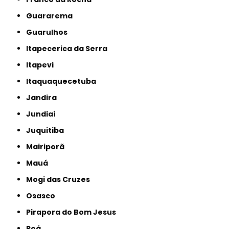
Guararema
Guarulhos
Itapecerica da Serra
Itapevi
Itaquaquecetuba
Jandira
Jundiaí
Juquitiba
Mairiporã
Mauá
Mogi das Cruzes
Osasco
Pirapora do Bom Jesus
Poá