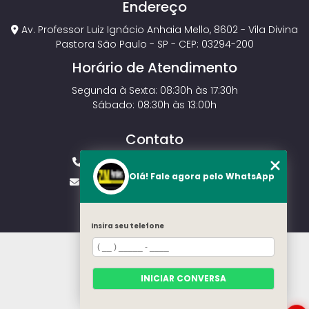
Endereço
Av. Professor Luiz Ignácio Anhaia Mello, 8602 - Vila Divina
Pastora São Paulo - SP - CEP: 03294-200
Horário de Atendimento
Segunda à Sexta: 08:30h às 17:30h
Sábado: 08:30h às 13:00h
Contato
(11) 2143-4826
(11) 99429-3546
Olá! Fale agora pelo WhatsApp
vendas.zmportoes@gmail.com
Insira seu telefone
HOME
SOBRE NÓS
MODELOS
INICIAR CONVERSA
CONTATO
CATEGORIAS