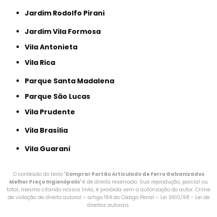
Jardim Rodolfo Pirani
Jardim Vila Formosa
Vila Antonieta
Vila Rica
Parque Santa Madalena
Parque São Lucas
Vila Prudente
Vila Brasília
Vila Guarani
O conteúdo do texto "
Comprar Portão Articulado de Ferro Galvanizados
Melhor Preço Higienópolis
" é de direito reservado. Sua reprodução, parcial ou
total, mesmo citando nossos links, é proibida sem a autorização do autor. Crime
de violação de direito autoral – artigo 184 do Código Penal –
Lei 9610/98 - Lei de
direitos autorais
.