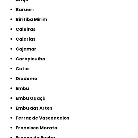
Barueri
Biritiba Mirim
Caieiras
Caierias
Cajamar
Carapicuíba
Cotia
Diadema
Embu
Embu Guaçú
Embu das Artes
Ferraz de Vasconcelos
Francisco Morato
Franco da Rocha