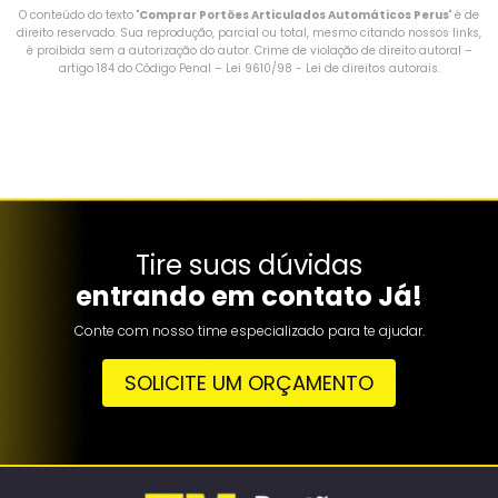
O conteúdo do texto "
Comprar Portões Articulados Automáticos Perus
" é de
direito reservado. Sua reprodução, parcial ou total, mesmo citando nossos links,
é proibida sem a autorização do autor. Crime de violação de direito autoral –
artigo 184 do Código Penal –
Lei 9610/98 - Lei de direitos autorais
.
Tire suas dúvidas
entrando em contato Já!
Conte com nosso time especializado para te ajudar.
SOLICITE UM ORÇAMENTO