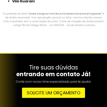
Vila Guarani
O conteúdo do texto "
Onde Comprar Portão Articulado Horizontal Cajamar
" é
de direito reservado. Sua reprodução, parcial ou total, mesmo citando nossos
links, é proibida sem a autorização do autor. Crime de violação de direito autoral
– artigo 184 do Código Penal –
Lei 9610/98 - Lei de direitos autorais
.
Tire suas dúvidas
entrando em contato Já!
Conte com nosso time especializado para te ajudar.
SOLICITE UM ORÇAMENTO