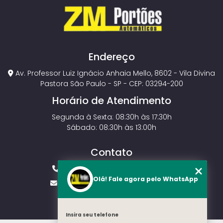
Endereço
Av. Professor Luiz Ignácio Anhaia Mello, 8602 - Vila Divina
Pastora São Paulo - SP - CEP: 03294-200
Horário de Atendimento
Segunda à Sexta: 08:30h às 17:30h
Sábado: 08:30h às 13:00h
Contato
(11) 2143-4826
(11) 99429-3546
Olá! Fale agora pelo WhatsApp
vendas.zmportoes@gmail.com
Insira seu telefone