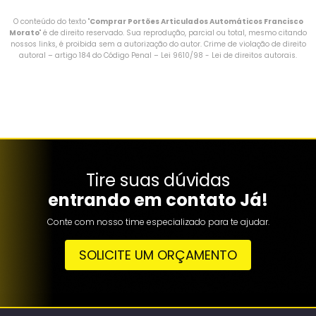
O conteúdo do texto "
Comprar Portões Articulados Automáticos Francisco
Morato
" é de direito reservado. Sua reprodução, parcial ou total, mesmo citando
nossos links, é proibida sem a autorização do autor. Crime de violação de direito
autoral – artigo 184 do Código Penal –
Lei 9610/98 - Lei de direitos autorais
.
Tire suas dúvidas
entrando em contato Já!
Conte com nosso time especializado para te ajudar.
SOLICITE UM ORÇAMENTO