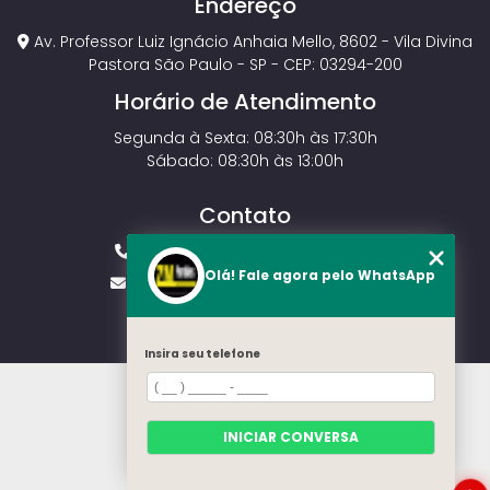
Endereço
Av. Professor Luiz Ignácio Anhaia Mello, 8602 - Vila Divina
Pastora São Paulo - SP - CEP: 03294-200
Horário de Atendimento
Segunda à Sexta: 08:30h às 17:30h
Sábado: 08:30h às 13:00h
Contato
(11) 2143-4826
(11) 99429-3546
Olá! Fale agora pelo WhatsApp
vendas.zmportoes@gmail.com
Insira seu telefone
HOME
SOBRE NÓS
MODELOS
INICIAR CONVERSA
CONTATO
CATEGORIAS
SOLICITE UM ORÇAMENTO