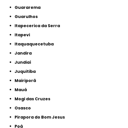
Guararema
Guarulhos
Itapecerica da Serra
Itapevi
Itaquaquecetuba
Jandira
Jundiaí
Juquitiba
Mairiporã
Mauá
Mogi das Cruzes
Osasco
Pirapora do Bom Jesus
Poá