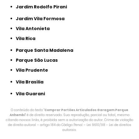
Jardim Rodolfo Pirani
Jardim Vila Formosa
Vila Antonieta
Vila Rica
Parque Santa Madalena
Parque São Lucas
Vila Prudente
Vila Brasília
Vila Guarani
O conteúdo do texto "
Comprar Portões Articulados Garagem Parque
Anhembi
" é de direito reservado. Sua reprodução, parcial ou total, mesmo
citando nossos links, é proibida sem a autorização do autor. Crime de violação
de direito autoral – artigo 184 do Código Penal –
Lei 9610/98 - Lei de direitos
autorais
.