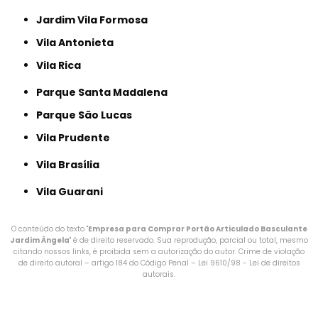
Jardim Vila Formosa
Vila Antonieta
Vila Rica
Parque Santa Madalena
Parque São Lucas
Vila Prudente
Vila Brasília
Vila Guarani
O conteúdo do texto "
Empresa para Comprar Portão Articulado Basculante
Jardim Ângela
" é de direito reservado. Sua reprodução, parcial ou total, mesmo
citando nossos links, é proibida sem a autorização do autor. Crime de violação
de direito autoral – artigo 184 do Código Penal –
Lei 9610/98 - Lei de direitos
autorais
.