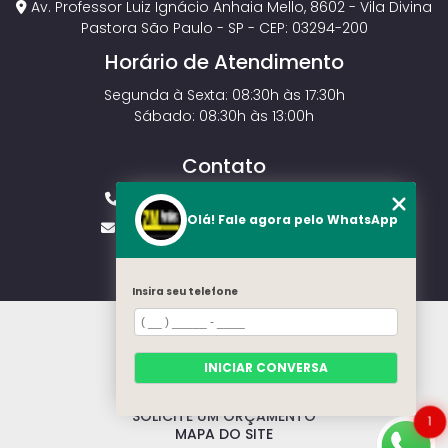
Av. Professor Luiz Ignácio Anhaia Mello, 8602 - Vila Divina
Pastora São Paulo - SP - CEP: 03294-200
Horário de Atendimento
Segunda à Sexta: 08:30h às 17:30h
Sábado: 08:30h às 13:00h
Contato
(11) 2143-4826
(11) 99429-3546
Olá! Fale agora pelo WhatsApp
vendas.zmportoes@gmail.com
Insira seu telefone
HOME
SOBRE NÓS
MODELOS
INICIAR CONVERSA
CONTATO
CATEGORIAS
SOLICITE UM ORÇAMENTO
1
MAPA DO SITE