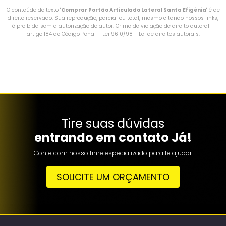
O conteúdo do texto "
Comprar Portão Articulado Lateral Santa Efigênia
" é de
direito reservado. Sua reprodução, parcial ou total, mesmo citando nossos links,
é proibida sem a autorização do autor. Crime de violação de direito autoral –
artigo 184 do Código Penal –
Lei 9610/98 - Lei de direitos autorais
.
Tire suas dúvidas
entrando em contato Já!
Conte com nosso time especializado para te ajudar.
SOLICITE UM ORÇAMENTO