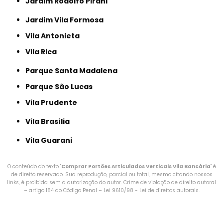
Jardim Rodolfo Pirani
Jardim Vila Formosa
Vila Antonieta
Vila Rica
Parque Santa Madalena
Parque São Lucas
Vila Prudente
Vila Brasília
Vila Guarani
O conteúdo do texto "
Comprar Portões Articulados Verticais Vila Bancária
" é
de direito reservado. Sua reprodução, parcial ou total, mesmo citando nossos
links, é proibida sem a autorização do autor. Crime de violação de direito autoral
– artigo 184 do Código Penal –
Lei 9610/98 - Lei de direitos autorais
.