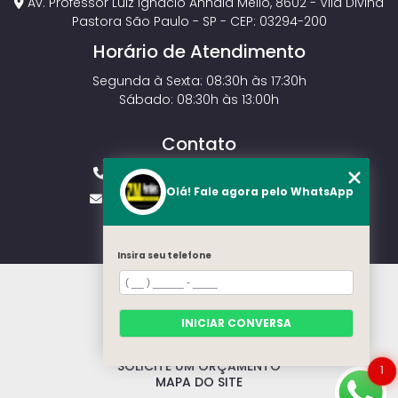
Av. Professor Luiz Ignácio Anhaia Mello, 8602 - Vila Divina
Pastora São Paulo - SP - CEP: 03294-200
Horário de Atendimento
Segunda à Sexta: 08:30h às 17:30h
Sábado: 08:30h às 13:00h
Contato
(11) 2143-4826
(11) 99429-3546
Olá! Fale agora pelo WhatsApp
vendas.zmportoes@gmail.com
Insira seu telefone
HOME
SOBRE NÓS
MODELOS
INICIAR CONVERSA
CONTATO
CATEGORIAS
SOLICITE UM ORÇAMENTO
1
MAPA DO SITE