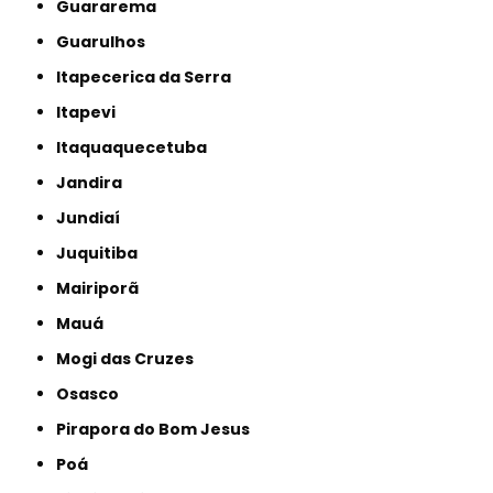
Guararema
Guarulhos
Itapecerica da Serra
Itapevi
Itaquaquecetuba
Jandira
Jundiaí
Juquitiba
Mairiporã
Mauá
Mogi das Cruzes
Osasco
Pirapora do Bom Jesus
Poá