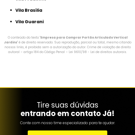
Vila Brasília
Vila Guarani
O conteúdo do texto "
Empresa para Comprar Portão Articulado Vertical
Jardins
" é de direito reservado. Sua reprodução, parcial ou total, mesmo citando
nossos links, é proibida sem a autorização do autor. Crime de violação de direito
autoral – artigo 184 do Código Penal –
Lei 9610/98 - Lei de direitos autorais
.
Tire suas dúvidas
entrando em contato Já!
Conte com nosso time especializado para te ajudar.