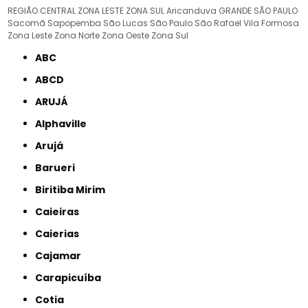
REGIÃO CENTRAL
ZONA LESTE
ZONA SUL
Aricanduva
GRANDE SÃO PAULO
Sacomã
Sapopemba
São Lucas
São Paulo
São Rafael
Vila Formosa
Zona Leste
Zona Norte
Zona Oeste
Zona Sul
ABC
ABCD
ARUJÁ
Alphaville
Arujá
Barueri
Biritiba Mirim
Caieiras
Caierias
Cajamar
Carapicuíba
Cotia