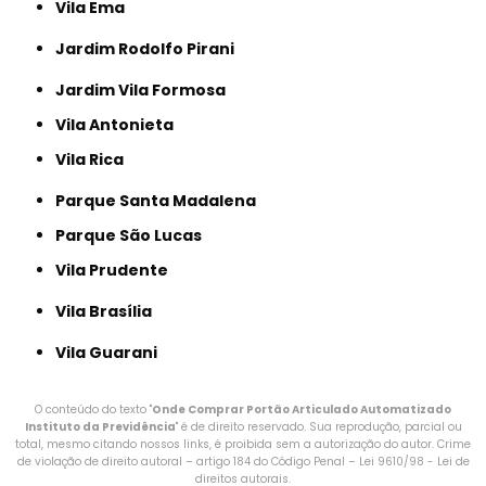
Vila Ema
Jardim Rodolfo Pirani
Jardim Vila Formosa
Vila Antonieta
Vila Rica
Parque Santa Madalena
Parque São Lucas
Vila Prudente
Vila Brasília
Vila Guarani
O conteúdo do texto "
Onde Comprar Portão Articulado Automatizado
Instituto da Previdência
" é de direito reservado. Sua reprodução, parcial ou
total, mesmo citando nossos links, é proibida sem a autorização do autor. Crime
de violação de direito autoral – artigo 184 do Código Penal –
Lei 9610/98 - Lei de
direitos autorais
.