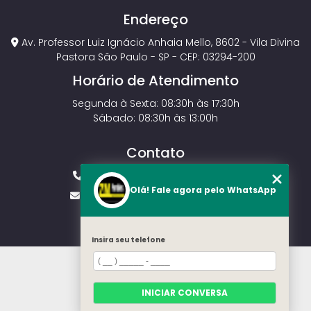
Endereço
Av. Professor Luiz Ignácio Anhaia Mello, 8602 - Vila Divina
Pastora São Paulo - SP - CEP: 03294-200
Horário de Atendimento
Segunda à Sexta: 08:30h às 17:30h
Sábado: 08:30h às 13:00h
Contato
(11) 2143-4826
(11) 99429-3546
Olá! Fale agora pelo WhatsApp
vendas.zmportoes@gmail.com
Insira seu telefone
HOME
SOBRE NÓS
MODELOS
INICIAR CONVERSA
CONTATO