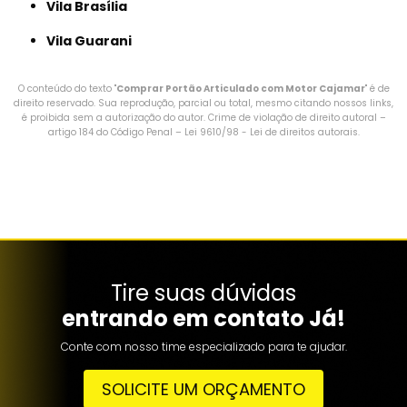
Vila Brasília
Vila Guarani
O conteúdo do texto "
Comprar Portão Articulado com Motor Cajamar
" é de
direito reservado. Sua reprodução, parcial ou total, mesmo citando nossos links,
é proibida sem a autorização do autor. Crime de violação de direito autoral –
artigo 184 do Código Penal –
Lei 9610/98 - Lei de direitos autorais
.
Tire suas dúvidas
entrando em contato Já!
Conte com nosso time especializado para te ajudar.
SOLICITE UM ORÇAMENTO