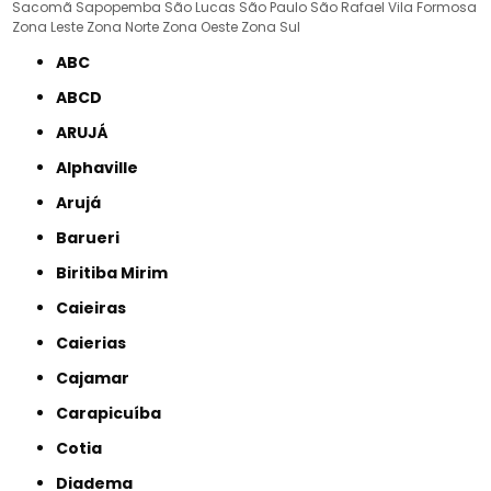
Sacomã
Sapopemba
São Lucas
São Paulo
São Rafael
Vila Formosa
Zona Leste
Zona Norte
Zona Oeste
Zona Sul
ABC
ABCD
ARUJÁ
Alphaville
Arujá
Barueri
Biritiba Mirim
Caieiras
Caierias
Cajamar
Carapicuíba
Cotia
Diadema