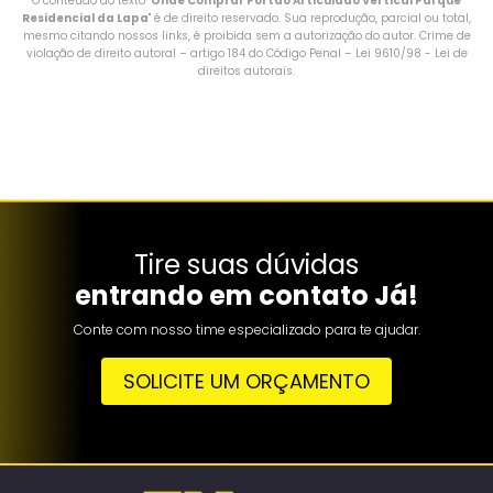
O conteúdo do texto "
Onde Comprar Portão Articulado Vertical Parque
Residencial da Lapa
" é de direito reservado. Sua reprodução, parcial ou total,
mesmo citando nossos links, é proibida sem a autorização do autor. Crime de
violação de direito autoral – artigo 184 do Código Penal –
Lei 9610/98 - Lei de
direitos autorais
.
Tire suas dúvidas
entrando em contato Já!
Conte com nosso time especializado para te ajudar.
SOLICITE UM ORÇAMENTO