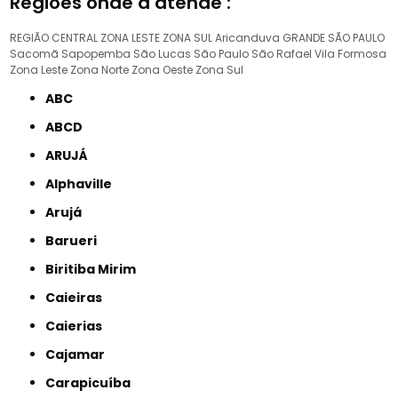
Regiões onde a atende :
REGIÃO CENTRAL
ZONA LESTE
ZONA SUL
Aricanduva
GRANDE SÃO PAULO
Sacomã
Sapopemba
São Lucas
São Paulo
São Rafael
Vila Formosa
Zona Leste
Zona Norte
Zona Oeste
Zona Sul
ABC
ABCD
ARUJÁ
Alphaville
Arujá
Barueri
Biritiba Mirim
Caieiras
Caierias
Cajamar
Carapicuíba