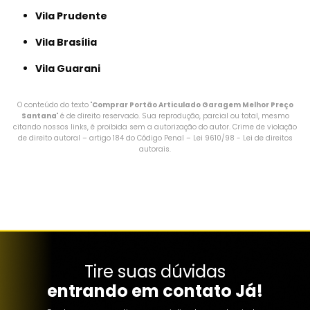
Vila Prudente
Vila Brasília
Vila Guarani
O conteúdo do texto "
Comprar Portão Articulado Garagem Melhor Preço
Santana
" é de direito reservado. Sua reprodução, parcial ou total, mesmo
citando nossos links, é proibida sem a autorização do autor. Crime de violação
de direito autoral – artigo 184 do Código Penal –
Lei 9610/98 - Lei de direitos
autorais
.
Tire suas dúvidas
entrando em contato Já!