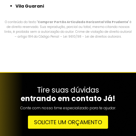
Vila Guarani
O conteúdo do texto "
Comprar Portão Articulado Horizontal Vila Prudente
" é
de direito reservado. Sua reprodução, parcial ou total, mesmo citando nossos
links, é proibida sem a autorização do autor. Crime de violação de direito autoral
– artigo 184 do Código Penal –
Lei 9610/98 - Lei de direitos autorais
.
Tire suas dúvidas
entrando em contato Já!
Conte com nosso time especializado para te ajudar.
SOLICITE UM ORÇAMENTO