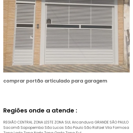
comprar portão articulado para garagem
Regiões onde a atende :
REGIÃO CENTRAL
ZONA LESTE
ZONA SUL
Aricanduva
GRANDE SÃO PAULO
Sacomã
Sapopemba
São Lucas
São Paulo
São Rafael
Vila Formosa
Zona Leste
Zona Norte
Zona Oeste
Zona Sul