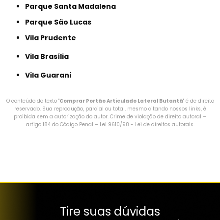
Parque Santa Madalena
Parque São Lucas
Vila Prudente
Vila Brasília
Vila Guarani
O conteúdo do texto "
Comprar Portão Articulado Lateral Butantã
" é de direito
reservado. Sua reprodução, parcial ou total, mesmo citando nossos links, é
proibida sem a autorização do autor. Crime de violação de direito autoral –
artigo 184 do Código Penal –
Lei 9610/98 - Lei de direitos autorais
.
Tire suas dúvidas