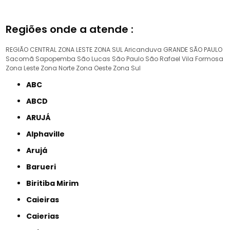
Regiões onde a atende :
REGIÃO CENTRAL
ZONA LESTE
ZONA SUL
Aricanduva
GRANDE SÃO PAULO
Sacomã
Sapopemba
São Lucas
São Paulo
São Rafael
Vila Formosa
Zona Leste
Zona Norte
Zona Oeste
Zona Sul
ABC
ABCD
ARUJÁ
Alphaville
Arujá
Barueri
Biritiba Mirim
Caieiras
Caierias