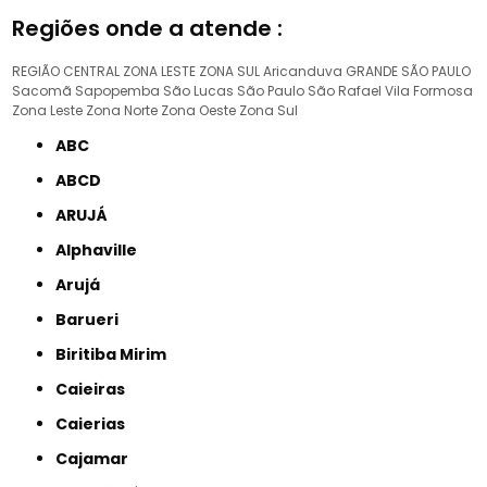
Regiões onde a atende :
REGIÃO CENTRAL
ZONA LESTE
ZONA SUL
Aricanduva
GRANDE SÃO PAULO
Sacomã
Sapopemba
São Lucas
São Paulo
São Rafael
Vila Formosa
Zona Leste
Zona Norte
Zona Oeste
Zona Sul
ABC
ABCD
ARUJÁ
Alphaville
Arujá
Barueri
Biritiba Mirim
Caieiras
Caierias
Cajamar