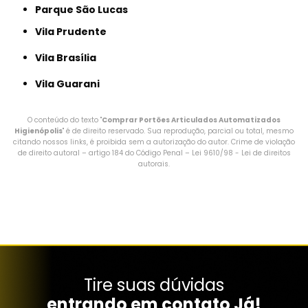
Parque São Lucas
Vila Prudente
Vila Brasília
Vila Guarani
O conteúdo do texto "
Comprar Portões Articulados Automatizados
Higienópolis
" é de direito reservado. Sua reprodução, parcial ou total, mesmo
citando nossos links, é proibida sem a autorização do autor. Crime de violação
de direito autoral – artigo 184 do Código Penal –
Lei 9610/98 - Lei de direitos
autorais
.
Tire suas dúvidas
entrando em contato Já!