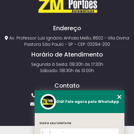
Endereço
Av. Professor Luiz Ignácio Anhaia Mello, 8602 - Vila Divina
Pastora São Paulo - SP - CEP: 03294-200
Horário de Atendimento
Segunda à Sexta: 08:30h às 17:30h
Sábado: 08:30h às 13:00h
Contato
(11) 2143-4826
(11) 99429-3546
Olá! Fale agora pelo WhatsApp
vendas.zmportoes@gmail.com
Insira seu telefone
HOME