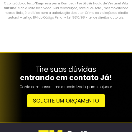
O conteúdo do texto "
Empresa para Comprar Portão Articulado Vertical Vila
Suzana
" é de direito reservado. Sua reprodução, parcial ou total, mesmo citando
nossos links, é proibida sem a autorização do autor. Crime de violação de direito
autoral – artigo 184 do Código Penal –
Lei 9610/98 - Lei de direitos autorais
.
Tire suas dúvidas
entrando em contato Já!
Conte com nosso time especializado para te ajudar.
SOLICITE UM ORÇAMENTO