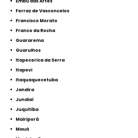
Embu das Artes
Ferraz de Vasconcelos
Francisco Morato
Franco da Rocha
Guararema
Guarulhos
Itapecerica da Serra
Itapevi
Itaquaquecetuba
Jandira
Jundiaí
Juquitiba
Mairiporã
Mauá