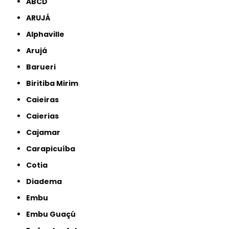
ABCD
ARUJÁ
Alphaville
Arujá
Barueri
Biritiba Mirim
Caieiras
Caierias
Cajamar
Carapicuíba
Cotia
Diadema
Embu
Embu Guaçú