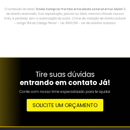
O conteúdo do texto "
Onde Comprar Portão Articulado Lateral Artur Alvim
" é
de direito reservado. Sua reprodução, parcial ou total, mesmo citando nossos
links, é proibida sem a autorização do autor. Crime de violação de direito autoral
– artigo 184 do Código Penal –
Lei 9610/98 - Lei de direitos autorais
.
Tire suas dúvidas
entrando em contato Já!
Conte com nosso time especializado para te ajudar.
SOLICITE UM ORÇAMENTO