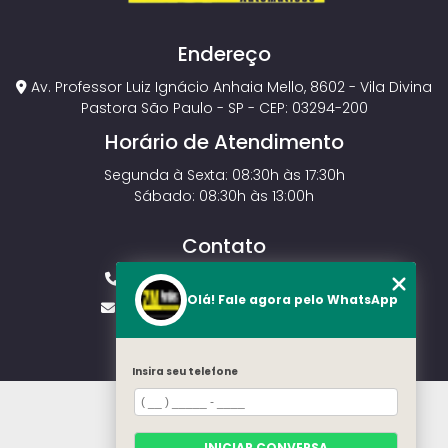
Endereço
Av. Professor Luiz Ignácio Anhaia Mello, 8602 - Vila Divina
Pastora São Paulo - SP - CEP: 03294-200
Horário de Atendimento
Segunda à Sexta: 08:30h às 17:30h
Sábado: 08:30h às 13:00h
Contato
(11) 2143-4826
(11) 99429-3546
Olá! Fale agora pelo WhatsApp
vendas.zmportoes@gmail.com
Insira seu telefone
HOME
SOBRE NÓS
MODELOS
INICIAR CONVERSA