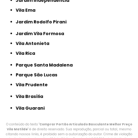
Jardim Independência
Vila Ema
Jardim Rodolfo Pirani
Jardim Vila Formosa
Vila Antonieta
Vila Rica
Parque Santa Madalena
Parque São Lucas
Vila Prudente
Vila Brasília
Vila Guarani
O conteúdo do texto "
Comprar Portão Articulado Basculante Melhor Preço
Vila Matilde
" é de direito reservado. Sua reprodução, parcial ou total, mesmo
citando nossos links, é proibida sem a autorização do autor. Crime de violação