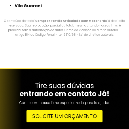
Vila Guarani
O conteúdo do texto "
Comprar Portão Articulado com Motor Brás
" é de direito
reservado. Sua reprodução, parcial ou total, mesmo citando nossos links, é
proibida sem a autorização do autor. Crime de violação de direito autoral –
artigo 184 do Código Penal –
Lei 9610/98 - Lei de direitos autorais
.
Tire suas dúvidas
entrando em contato Já!
Conte com nosso time especializado para te ajudar.
SOLICITE UM ORÇAMENTO