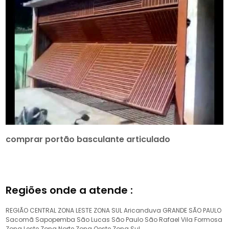
comprar portão basculante articulado
Regiões onde a atende :
REGIÃO CENTRAL
ZONA LESTE
ZONA SUL
Aricanduva
GRANDE SÃO PAULO
Sacomã
Sapopemba
São Lucas
São Paulo
São Rafael
Vila Formosa
Zona Leste
Zona Norte
Zona Oeste
Zona Sul