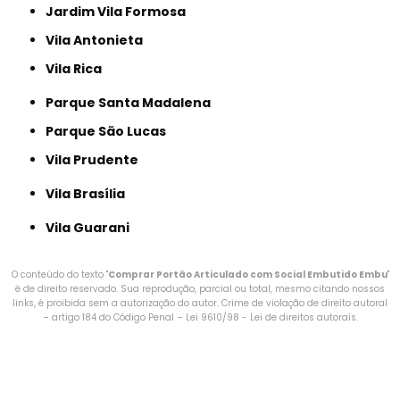
Jardim Vila Formosa
Vila Antonieta
Vila Rica
Parque Santa Madalena
Parque São Lucas
Vila Prudente
Vila Brasília
Vila Guarani
O conteúdo do texto "
Comprar Portão Articulado com Social Embutido Embu
"
é de direito reservado. Sua reprodução, parcial ou total, mesmo citando nossos
links, é proibida sem a autorização do autor. Crime de violação de direito autoral
– artigo 184 do Código Penal –
Lei 9610/98 - Lei de direitos autorais
.