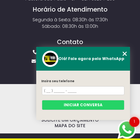
Horário de Atendimento
Segunda à Sexta: 08:30h às 17:30h
Sábado: 08:30h às 13:00h
Contato
(11) 2143-4826
(11) 99429-3546
Olá! Fale agora pelo WhatsApp
vendas.zmportoes@gmail.com
Insira seu telefone
HOME
SOBRE NÓS
MODELOS
INICIAR CONVERSA
CONTATO
CATEGORIAS
SOLICITE UM ORÇAMENTO
1
MAPA DO SITE