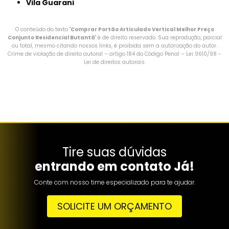
Vila Guarani
O conteúdo do texto "
Comprar Portão Articulado Vertical Melhor Preço
Conjunto Residencial Butantã
" é de direito reservado. Sua reprodução, parcial
ou total, mesmo citando nossos links, é proibida sem a autorização do autor.
Crime de violação de direito autoral – artigo 184 do Código Penal –
Lei 9610/98 -
Lei de direitos autorais
.
Tire suas dúvidas
entrando em contato Já!
Conte com nosso time especializado para te ajudar.
SOLICITE UM ORÇAMENTO