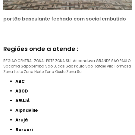
portão basculante fechado com social embutido
Regiões onde a atende :
REGIÃO CENTRAL
ZONA LESTE
ZONA SUL
Aricanduva
GRANDE SÃO PAULO
Sacomã
Sapopemba
São Lucas
São Paulo
São Rafael
Vila Formosa
Zona Leste
Zona Norte
Zona Oeste
Zona Sul
ABC
ABCD
ARUJÁ
Alphaville
Arujá
Barueri