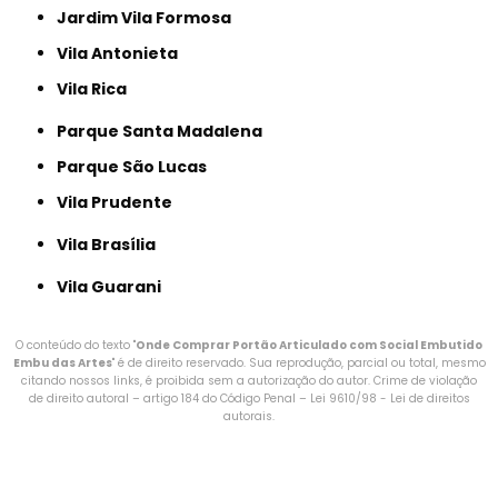
Jardim Vila Formosa
Vila Antonieta
Vila Rica
Parque Santa Madalena
Parque São Lucas
Vila Prudente
Vila Brasília
Vila Guarani
O conteúdo do texto "
Onde Comprar Portão Articulado com Social Embutido
Embu das Artes
" é de direito reservado. Sua reprodução, parcial ou total, mesmo
citando nossos links, é proibida sem a autorização do autor. Crime de violação
de direito autoral – artigo 184 do Código Penal –
Lei 9610/98 - Lei de direitos
autorais
.