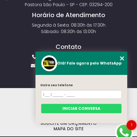
Pastora São Paulo - SP - CEP: 03294-200
Horário de Atendimento
Segunda à Sexta: 08:30h às 17:30h
Sábado: 08:30h às 13:00h
Contato
(11) 2143-4826
(11) 99429-3546
Olá! Fale agora pelo WhatsApp
vendas.zmportoes@gmail.com
Insira seu telefone
HOME
SOBRE NÓS
MODELOS
INICIAR CONVERSA
CONTATO
CATEGORIAS
SOLICITE UM ORÇAMENTO
1
MAPA DO SITE