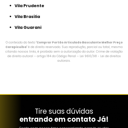
Vila Prudente
Vila Brasília
Vila Guarani
O conteúdo do texto "
Comprar Portão Articulado Basculante Melhor Preço
Carapicuíba
" é de direito reservado. Sua reprodução, parcial ou total, mesmo
citando nossos links, é proibida sem a autorização do autor. Crime de violação
de direito autoral – artigo 184 do Código Penal –
Lei 9610/98 - Lei de direitos
autorais
.
Tire suas dúvidas
entrando em contato Já!