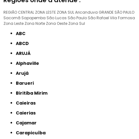
Regiões onde a atende :
REGIÃO CENTRAL
ZONA LESTE
ZONA SUL
Aricanduva
GRANDE SÃO PAULO
Sacomã
Sapopemba
São Lucas
São Paulo
São Rafael
Vila Formosa
Zona Leste
Zona Norte
Zona Oeste
Zona Sul
ABC
ABCD
ARUJÁ
Alphaville
Arujá
Barueri
Biritiba Mirim
Caieiras
Caierias
Cajamar
Carapicuíba