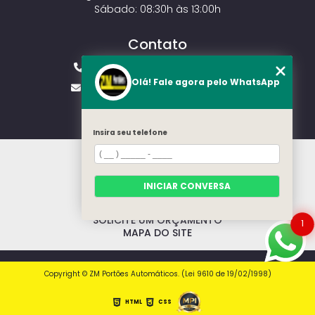
Sábado: 08:30h às 13:00h
Contato
(11) 2143-4826
(11) 99429-3546
Olá! Fale agora pelo WhatsApp
vendas.zmportoes@gmail.com
Insira seu telefone
HOME
SOBRE NÓS
MODELOS
INICIAR CONVERSA
CONTATO
CATEGORIAS
SOLICITE UM ORÇAMENTO
1
MAPA DO SITE
Copyright © ZM Portões Automáticos. (Lei 9610 de 19/02/1998)
HTML
CSS