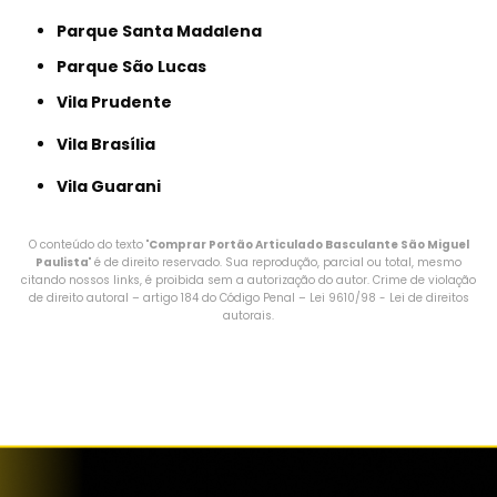
Parque Santa Madalena
Parque São Lucas
Vila Prudente
Vila Brasília
Vila Guarani
O conteúdo do texto "
Comprar Portão Articulado Basculante São Miguel
Paulista
" é de direito reservado. Sua reprodução, parcial ou total, mesmo
citando nossos links, é proibida sem a autorização do autor. Crime de violação
de direito autoral – artigo 184 do Código Penal –
Lei 9610/98 - Lei de direitos
autorais
.