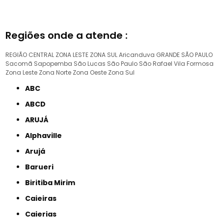
Regiões onde a atende :
REGIÃO CENTRAL
ZONA LESTE
ZONA SUL
Aricanduva
GRANDE SÃO PAULO
Sacomã
Sapopemba
São Lucas
São Paulo
São Rafael
Vila Formosa
Zona Leste
Zona Norte
Zona Oeste
Zona Sul
ABC
ABCD
ARUJÁ
Alphaville
Arujá
Barueri
Biritiba Mirim
Caieiras
Caierias