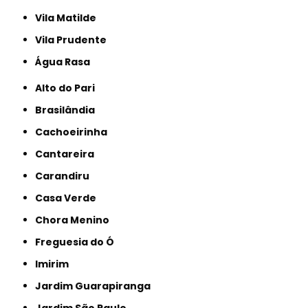
Vila Matilde
Vila Prudente
Água Rasa
Alto do Pari
Brasilândia
Cachoeirinha
Cantareira
Carandiru
Casa Verde
Chora Menino
Freguesia do Ó
Imirim
Jardim Guarapiranga
Jardim São Paulo