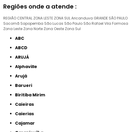
Regiões onde a atende :
REGIÃO CENTRAL
ZONA LESTE
ZONA SUL
Aricanduva
GRANDE SÃO PAULO
Sacomã
Sapopemba
São Lucas
São Paulo
São Rafael
Vila Formosa
Zona Leste
Zona Norte
Zona Oeste
Zona Sul
ABC
ABCD
ARUJÁ
Alphaville
Arujá
Barueri
Biritiba Mirim
Caieiras
Caierias
Cajamar