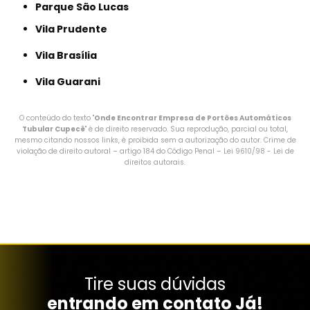
Parque São Lucas
Vila Prudente
Vila Brasília
Vila Guarani
O conteúdo do texto "
Onde Encontrar Empresa de Portões Automáticos
Tubular Cupecê
" é de direito reservado. Sua reprodução, parcial ou total,
mesmo citando nossos links, é proibida sem a autorização do autor. Crime de
violação de direito autoral – artigo 184 do Código Penal –
Lei 9610/98 - Lei de
direitos autorais
.
Tire suas dúvidas
entrando em contato Já!