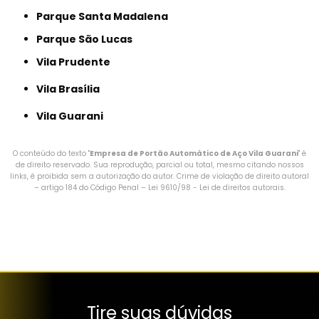
Parque Santa Madalena
Parque São Lucas
Vila Prudente
Vila Brasília
Vila Guarani
O conteúdo do texto "
Empresa de Portão Automático de Aço Vila Guarani
" é
de direito reservado. Sua reprodução, parcial ou total, mesmo citando nossos
links, é proibida sem a autorização do autor. Crime de violação de direito autoral
– artigo 184 do Código Penal –
Lei 9610/98 - Lei de direitos autorais
.
Tire suas dúvidas