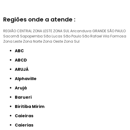
Regiões onde a atende :
REGIÃO CENTRAL
ZONA LESTE
ZONA SUL
Aricanduva
GRANDE SÃO PAULO
Sacomã
Sapopemba
São Lucas
São Paulo
São Rafael
Vila Formosa
Zona Leste
Zona Norte
Zona Oeste
Zona Sul
ABC
ABCD
ARUJÁ
Alphaville
Arujá
Barueri
Biritiba Mirim
Caieiras
Caierias